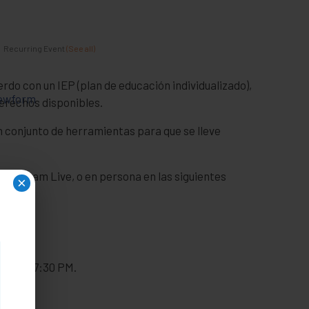
Recurring Event
(See all)
do con un IEP (plan de educación individualizado),
ewform
derechos disponibles.
 conjunto de herramientas para que se lleve
nstagram Live, o en persona en las siguientes
×
00 PM a 7:30 PM.