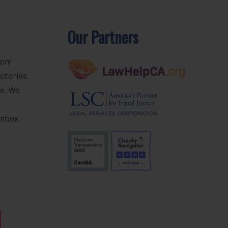
Our Partners
rom
ctories,
e. We
r
inbox.