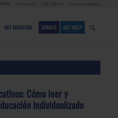
得帮助
Cần trợ giúp
도움 요청하기
Получите помощь
GET INVOLVED
DONATE
GET HELP
cativos: Cómo leer y
ducación Individualizado