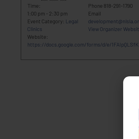
Time:
Phone
818-291-1790
1:00 pm - 2:30 pm
Email
Event Category:
Legal
development@nlsla.o
Clinics
View Organizer Websi
Website:
https://docs.google.com/forms/d/e/1FAIpQL