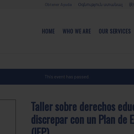
Obtener Ayuda
Օգնություն ստանալ
获
HOME
WHO WE ARE
OUR SERVICES
This event has passed.
Taller sobre derechos edu
discrepar con un Plan de E
(IEP)