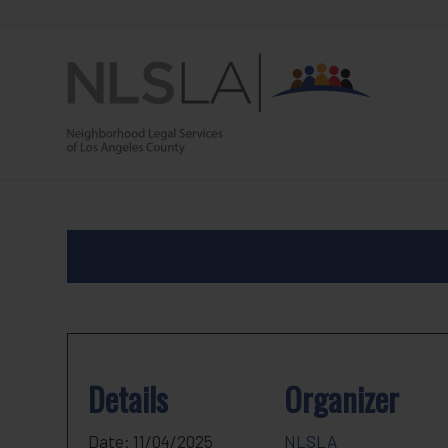
Skip
Skip
to
to
Content
navigation
Details
Organizer
Date:
11/04/2025
NLSLA