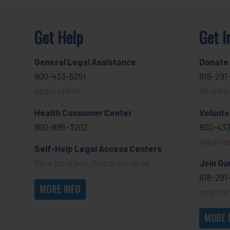
Get Help
Get I
General Legal Assistance
Donate
800-433-6251
818-291
Apply online
develop
Health Consumer Center
Volunte
800-896-3202
800-433
volunte
Self-Help Legal Access Centers
View locations, hours, services.
Join Ou
818-291
MORE INFO
employm
MORE 