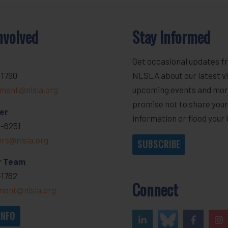
nvolved
Stay Informed
Get occasional updates f
-1790
NLSLA about our latest vi
ment@nlsla.org
upcoming events and mor
promise not to share you
er
information or flood your 
-6251
ers@nlsla.org
SUBSCRIBE
r Team
-1762
Connect
ent@nlsla.org
INFO