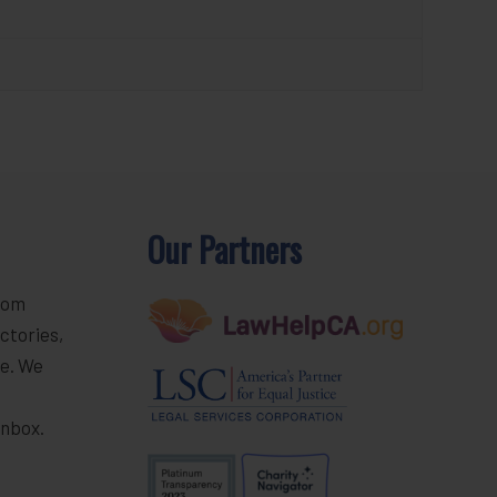
Our Partners
rom
ctories,
e. We
r
inbox.