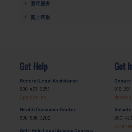
医疗服务
庭上帮助
Get Help
Get I
General Legal Assistance
Donate
800-433-6251
818-291
Apply online
develop
Health Consumer Center
Volunte
800-896-3202
800-433
volunte
Self-Help Legal Access Centers