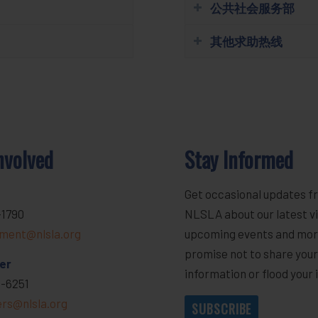
公共社会服务部
其他求助热线
nvolved
Stay Informed
Get occasional updates f
-1790
NLSLA about our latest vi
ment@nlsla.org
upcoming events and mor
promise not to share you
er
information or flood your 
-6251
ers@nlsla.org
SUBSCRIBE