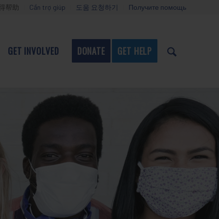
得帮助
Cần trợ giúp
도움 요청하기
Получите помощь
GET INVOLVED
DONATE
GET HELP