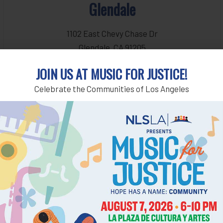
Glendale
1102 East Chevy Chase Dr
Glendale, CA 91205
获得说明和帮助
JOIN US AT MUSIC FOR JUSTICE!
Celebrate the Communities of Los Angeles
Pacoima
13327 Van Nuys Blvd
Pacoima, CA 91331
获得说明和帮助
El Monte
3629 Santa Anita Ave