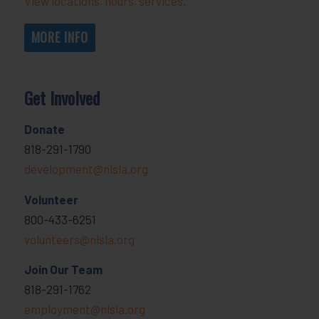
View locations, hours, services.
MORE INFO
Get Involved
Donate
818-291-1790
development@nlsla.org
Volunteer
800-433-6251
volunteers@nlsla.org
Join Our Team
818-291-1762
employment@nlsla.org