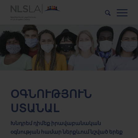
Skip
Skip
to
to
Content
navigation
ՕԳՆՈՒԹՅՈՒՆ
ՍՏԱՆԱԼ
Խնդրեմ դիմեք իրավաբանական
օգնության համար ներքևում նշված երեք