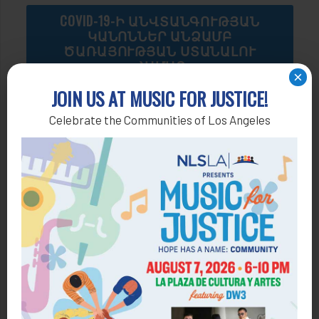
COVID-19-Ի ԱՆՎՏԱՆԳՈՒԹՅԱՆ
ԿԱՆՈՆՆԵՐ ԱՆՁԱՄԲ
ԾԱՌԱՅՈՒԹՅԱՆ ՍՏԱՆԱԼՈՒ
ՀԱՄԱՐ
×
JOIN US AT MUSIC FOR JUSTICE!
Celebrate the Communities of Los Angeles
Երկուշաբթի-Ուրբաթ
Երկուշաբթի – Հինգշաբթի՝
9:00-ից մինչև 12:00-ից մինչև 13:00-ից
մինչև 16:00
Ուրբաթ՝
9:00-ից մինչև 12:00