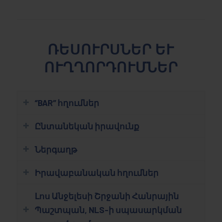
ՌԵՍՈՒՐՍՆԵՐ ԵՒ Ո
ՒՂՂՈՐԴՈՒՄՆԵՐ
‘’BAR’’ հղումներ
Ընտանեկան իրավունք
Ներգաղթ
Իրավաբանական հղումներ
Լոս Անջելեսի Շրջանի Հանրային
Պաշտպան, NLS-ի սպասարկման